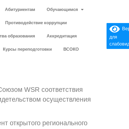
Абитуриентам
Обучающимся
Противодействие коррупции
Вер
тва образования
Аккредитация
для
слабови
Курсы переподготовки
ВСОКО
 Союзом WSR соответствия
видетельством осуществления
нт открытого регионального