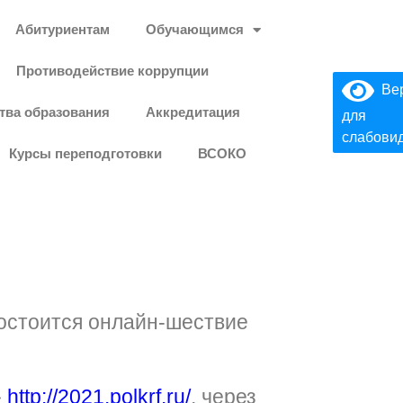
Абитуриентам
Обучающимся
Противодействие коррупции
Вер
тва образования
Аккредитация
для
слабови
Курсы переподготовки
ВСОКО
состоится онлайн-шествие
»
http://2021.polkrf.ru/
, через