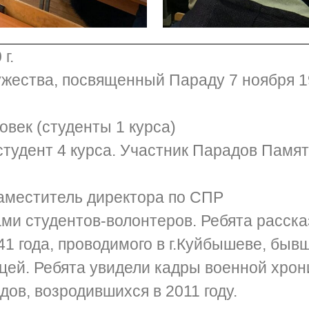
г.
ужества, посвященный Параду 7 ноября 
овек (студенты 1 курса)
студент 4 курса. Участник Парадов Памя
заместитель директора по СПР
ми студентов-волонтеров. Ребята расск
41 года, проводимого в г.Куйбышеве, быв
цей. Ребята увидели кадры военной хрон
ов, возродившихся в 2011 году.