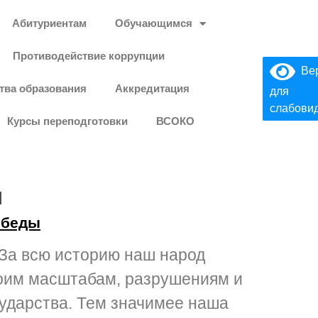
Абитуриентам
Обучающимся
Противодействие коррупции
Вер
тва образования
Аккредитация
для
слабови
Курсы переподготовки
ВСОКО
ы
обеды
. За всю историю наш народ
воим масштабам, разрушениям и
сударства. Тем значимее наша