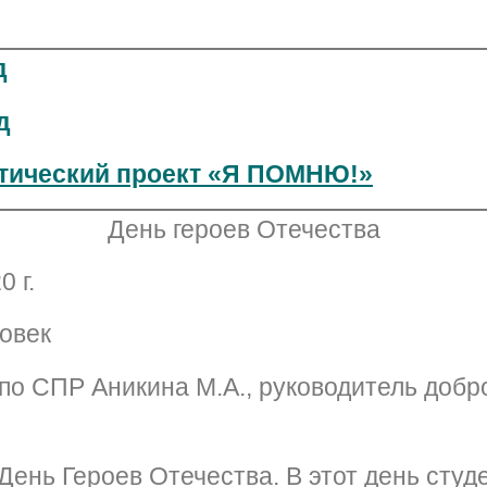
д
д
тический проект «Я ПОМНЮ!»
День героев Отечества
 г.
ловек
по СПР Аникина М.А., руководитель добро
 День Героев Отечества. В этот день сту