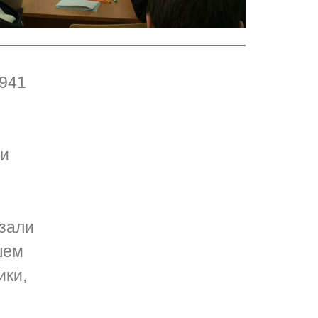
1941
ти
азали
шем
ики,