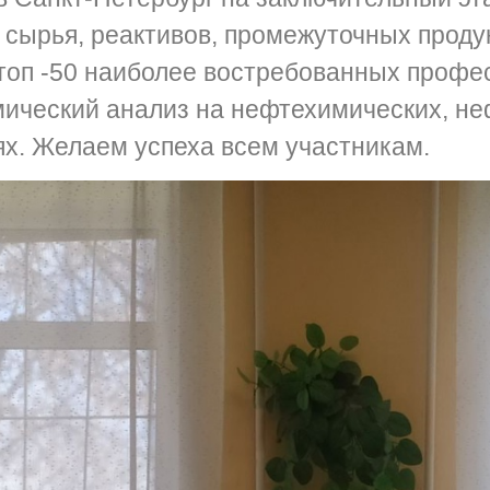
 сырья, реактивов, промежуточных продук
 топ -50 наиболее востребованных профес
мический анализ на нефтехимических, н
. Желаем успеха всем участникам.