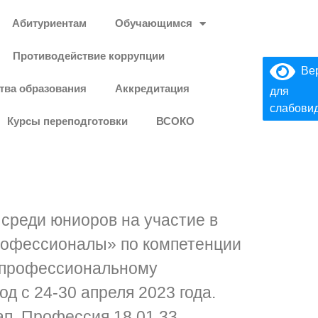
Абитуриентам
Обучающимся
Противодействие коррупции
Вер
тва образования
Аккредитация
для
слабови
Курсы переподготовки
ВСОКО
среди юниоров на участие в
рофессионалы» по компетенции
о профессиональному
д с 24-30 апреля 2023 года.
ап. Профессия 18.01.33