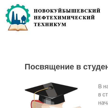
Посвящение в студе
В н
в с
нач