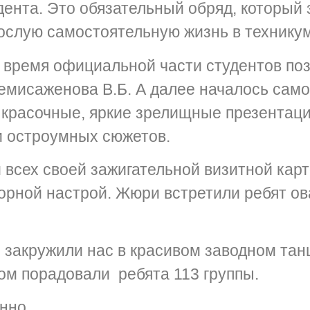
дента. Это обязательный обряд, который
ослую самостоятельную жизнь в технику
время официальной части студентов по
емисаженова В.Б. А далее началось само
 красочные, яркие зрелищные презентац
и остроумных сюжетов.
всех своей зажигательной визитной карто
орной настрой. Жюри встретили ребят ов
закружили нас в красивом заводном тан
ом порадовали ребята 113 группы.
нно.