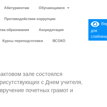
Абитуриентам
Обучающимся
Противодействие коррупции
Вер
тва образования
Аккредитация
для
слабови
Курсы переподготовки
ВСОКО
В актовом зале состоялся
присутствующих с Днем учителя,
вручение почетных грамот и