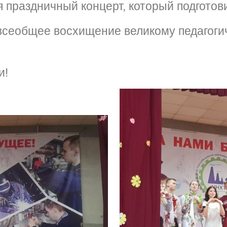
праздничный концерт, который подготов
всеобщее восхищение великому педагогич
и!