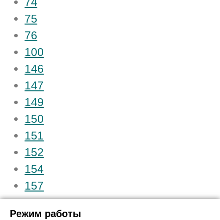
74
75
76
100
146
147
149
150
151
152
154
157
Режим работы