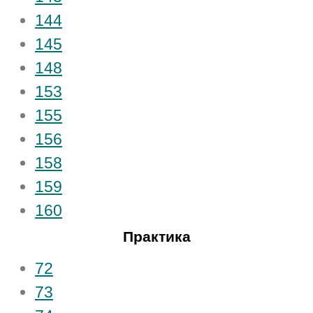
144
145
148
153
155
156
158
159
160
Практика
72
73