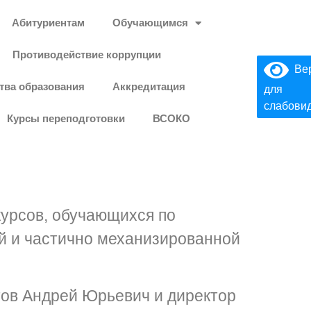
Абитуриентам
Обучающимся
Противодействие коррупции
Вер
тва образования
Аккредитация
для
слабови
Курсы переподготовки
ВСОКО
курсов, обучающихся по
й и частично механизированной
тов Андрей Юрьевич и директор